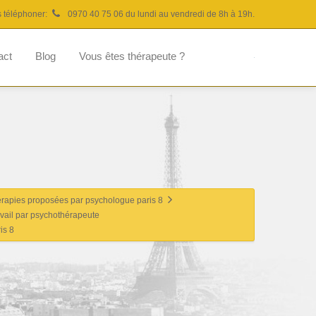
s téléphoner:
0970 40 75 06 du lundi au vendredi de 8h à 19h.
act
Blog
Vous êtes thérapeute ?
érapies proposées par psychologue paris 8
avail par psychothérapeute
is 8