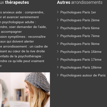
aux
thérapeutes
Autres
arrondissements
es anxieux aide : comprendre,
Psychologues Paris 1er
er et avancer sereinement
Psychologues Paris 2ème
n psychologique adulte :
ndre, oser demander de l’aide,
Psychologues Paris 6ème
re accompagner
Psychologues Paris 7ème
sion symptômes : reconnaître
naux qui doivent alerter
Psychologues Paris 9ème
8e arrondissement : un cadre de
isant au cœur de la rive droite
Psychologues Paris 16ème
enfaits de la psychothérapie :
Psychologues Paris 17ème
dre ce qu’elle peut vraiment
er
Psychologues Paris 18ème
Psychologues autour de Paris