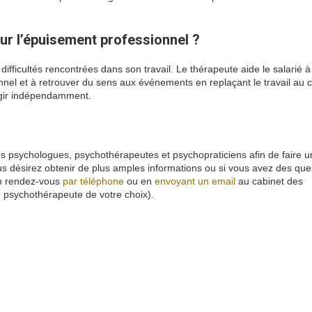
r l’épuisement professionnel ?
lorsqueau travail
ifficultés rencontrées dans son travail. Le thérapeute aide le salarié à
nel et à retrouver du sens aux événements en replaçant le travail au 
’agir indépendamment.
souffrance au travail pourtant mais alors puisque
tant alors mais travail
 psychologues, psychothérapeutes et psychopraticiens afin de faire u
s désirez obtenir de plus amples informations ou si vous avez des que
n rendez-vous
par téléphone
ou en
envoyant un email
au cabinet des
u psychothérapeute de votre choix).
souffrance au travail souffrance au
ychologue marseille
click
here
psychologue
marseille
click
here
psychologue
marseille
click here
hypnose
paris
click
here
hypnotherapie
paris
click
here
psychologue bordeaux
hypnose avignon
psychologue
nice
click
here
psychologue
paris
9
psychologue
lille
psycholog
ogue
lille
psychologue
paris
5
psychologue
paris
13
psychologue
toulouse
psychologue
toulouse
psychologue paris
14
psychologue
montpellier
psychologue
nice
psychologue strasbourg
psychologue colmar
psychologue lille
psychologue lille
psychologue annecy
psycholog