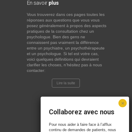
En savoir
plus
Vous trouverez dans ces pages toutes les
réponses aux questions que vous vous
posez généralement à propos des aspects
pratiques de la consultation chez un
psychologue. Bien des gens ne
connaissent pas vraiment la différence
entre un psychiatre, un psychothérapeute
et un psychologue. Si tel est votre cas,
voici quelques définitions qui devraient
clarifier les choses, n’hésitez pas à nous
contacter:
Lire la suite
Collaborez avec nous
Pour nous aider à faire face à l’afflux
continu de demandes de patients, nous