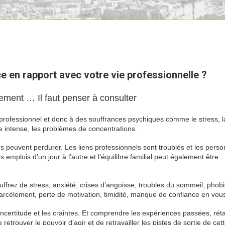
au travail
e en rapport avec votre vie professionnelle ?
ement … Il faut penser à consulter
souffrance au travail
 professionnel et donc à des souffrances psychiques comme le stress, l
gue intense, les problèmes de concentrations.
puisque pourtant mais
es peuvent perdurer. Les liens professionnels sont troublés et les pers
s emplois d’un jour à l’autre et l’équilibre familial peut également être
ffrez de stress, anxiété, crises d’angoisse, troubles du sommeil, phobi
harcèlement, perte de motivation, timidité, manque de confiance en vou
certitude et les craintes. Et comprendre les expériences passées, rétab
retrouver le pouvoir d’agir et de retravailler les pistes de sortie de cet