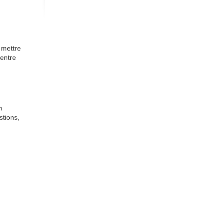
 mettre
centre
n
stions,
 travail
ue
lille
click here
psychologue
ue lille
psychologue