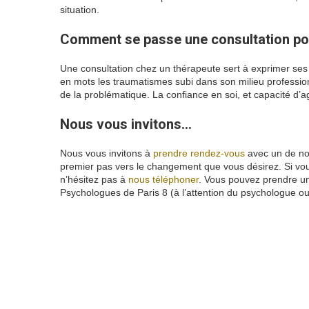
situation.
Comment se passe une consultation pou
Une consultation chez un thérapeute sert à exprimer ses d
en mots les traumatismes subi dans son milieu profession
de la problématique. La confiance en soi, et capacité d
Nous vous invitons…
souffrance aupour
Nous vous invitons à
prendre rendez-vous
avec un de nos
premier pas vers le changement que vous désirez. Si vou
n’hésitez pas à
nous téléphoner
. Vous pouvez prendre u
Psychologues de Paris 8 (à l’attention du psychologue o
www.paris-psychologue.fr
psychologue aix
en provence
click
here
psychologue
aix
en
provence
click
here
psychologue
aix
en provence
click here
psychologue
paris
click here
psychologue
marseille
click
here
psychologue marseille
click here
ps
paris
14
psychologue
la reunion
psychologue
reunion
psychologue colmar
psychologue
lille
psychologue
nice
psychologue paris
3
psychologue
paris
19
psychologue
nouvelle
caledonie
psychologue
guadeloupe
psychol
lyon
psychologue marseille
psychologue marseille