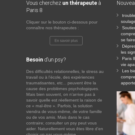
Vous cherchez
un thérapeute
à
Nouve
Paris 8
troubl
soulag
Cliquer sur le bouton ci-dessous pour
connaître nos thérapeutes :
Soutie
compre
se fai
En savoir plus
Dépres
les sig
Paris 
Besoin
d’un psy?
vie apa
Les bi
Des difficultés relationnelles, le stress au
compren
travail ou à l’école, des expériences
traumatisantes, etc... peuvent être la
apport
cause des problèmes psychologiques.
Mais bien souvent, on n’arrive pas à
savoir quelle est réellement la raison de
ce « mal-être ». Parfois, la solution
viendra de vous-même, de votre famille
ou de vos amis. Mais dans le cas
contraire; consulter un psy peut vous
aider. Naturellement vous êtes libre d’en
choisir un par vous-même.