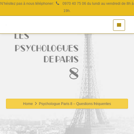
N’hésitez pas à nous téléphoner:
0970 40 75 06 du lundi au vendredi de 8h à
19h.
Home
Psychologue Paris 8 – Questions fréquentes