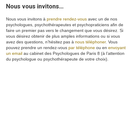
Nous vous invitons…
Nous vous invitons à
prendre rendez-vous
avec un de nos
psychologues, psychothérapeutes et psychopraticiens afin de
faire un premier pas vers le changement que vous désirez. Si
vous désirez obtenir de plus amples informations ou si vous
avez des questions, n’hésitez pas à
nous téléphoner
. Vous
pouvez prendre un rendez-vous
par téléphone
ou en
envoyant
un email
au cabinet des Psychologues de Paris 8 (à l’attention
du psychologue ou psychothérapeute de votre choix).
pourtant
alors mais puisque
Psychologique paris 8
www.paris-
psychologue.fr
psychologue aix
en provence
click
here
psychologue
aix
en
provence
click
here
psychologue
aix
en provence
click here
psychologue
paris
click here
psychologue
marseille
click
here
psychologue marseille
click here
psychologue marseille
click
here
psychologue
marseille
click
here
psychologue
marseille
click here
hypnose
paris
click
here
hypnotherapie
paris
click
here
psychologue bordeaux
hypnose avignon
psychologue
nice
click
here
psychologue
paris
9
psychologue
lille
psychologue
lille
click here
psychologue
paris
14
psychologue
la reunion
psychologue
reunion
psychologue colmar
psychologue
lille
psychologue
nice
psychologue paris
3
psychologue
paris
19
psychologue
nouvelle
caledonie
psychologue
guadeloupe
psychologue
lille
psychologue
paris
5
psychologue
paris
13
psychologue
toulouse
psychologue
toulouse
psychologue paris
14
psychologue
montpellier
psychologue
nice
psychologue strasbourg
psychologue colmar
psychologue lille
psychologue
lille
psychologue annecy
psychologue lille
psychologue lyon
psychologue marseille
psychologue marseille