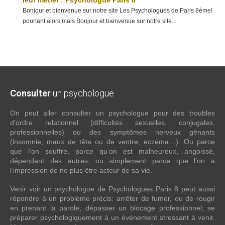
leur metier : Psychologue Paris 8
Bonjour et bienvenue sur notre site Les Psychologues de Paris 8ème!
pourtant alors mais Bonjour et bienvenue sur notre site...
Consulter
un psychologue
On peut aller consulter un psychologue pour des troubles
d’ordre relationnel (difficultés sexuelles, conjugales,
professionnelles) ou des symptômes nerveux gênants
(insomnie, maux de tête ou de ventre, eczéma…). Ou parce
que l’on souffre, parce qu’on est malheureux, angoissé,
dépendant des autres, ou simplement parce que l’on a
l’impression de ne plus être acteur de sa vie.
Venir voir un psychologue de Psychologues Paris 8 peut aussi
répondre à un problème précis: arrêter de fumer, ou de rougir
en prenant la parole; dépasser un blocage professionnel; se
préparer psychologiquement à un événement stressant à venir.