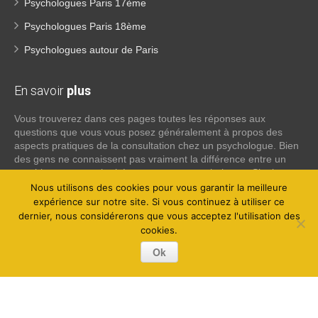
Psychologues Paris 17ème
Psychologues Paris 18ème
Psychologues autour de Paris
En savoir
plus
Vous trouverez dans ces pages toutes les réponses aux
questions que vous vous posez généralement à propos des
aspects pratiques de la consultation chez un psychologue. Bien
des gens ne connaissent pas vraiment la différence entre un
psychiatre, un psychothérapeute et un psychologue. Si tel est
votre cas, voici quelques définitions qui devraient clarifier les
Nous utilisons des cookies pour vous garantir la meilleure
choses, n’hésitez pas à nous contacter:
expérience sur notre site. Si vous continuez à utiliser ce
dernier, nous considérerons que vous acceptez l'utilisation des
cookies.
Lire la suite
Ok
Copyright © 2026
Psychologue Paris 8.
Tous droits réservés.
Privium – Des services qui soutiennent vos soins. Pour
psychologues, psychotherapeutes et hypnotherapeutes.