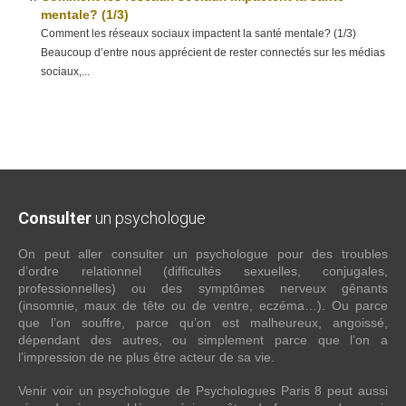
mentale? (1/3)
Comment les réseaux sociaux impactent la santé mentale? (1/3)
Beaucoup d’entre nous apprécient de rester connectés sur les médias
sociaux,...
Consulter
un psychologue
On peut aller consulter un psychologue pour des troubles
d’ordre relationnel (difficultés sexuelles, conjugales,
professionnelles) ou des symptômes nerveux gênants
(insomnie, maux de tête ou de ventre, eczéma…). Ou parce
que l’on souffre, parce qu’on est malheureux, angoissé,
dépendant des autres, ou simplement parce que l’on a
l’impression de ne plus être acteur de sa vie.
Venir voir un psychologue de Psychologues Paris 8 peut aussi