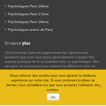
Psychologues Paris 16ème
Psychologues Paris 17ème
Psychologues Paris 18ème
Psychologues autour de Paris
En savoir
plus
Vous trouverez dans ces pages toutes les réponses aux
questions que vous vous posez généralement à propos des
aspects pratiques de la consultation chez un psychologue. Bien
des gens ne connaissent pas vraiment la différence entre un
psychiatre, un psychothérapeute et un psychologue. Si tel est
votre cas, voici quelques définitions qui devraient clarifier les
Nous utilisons des cookies pour vous garantir la meilleure
choses, n’hésitez pas à nous contacter:
expérience sur notre site. Si vous continuez à utiliser ce
dernier, nous considérerons que vous acceptez l'utilisation des
cookies.
Lire la suite
Ok