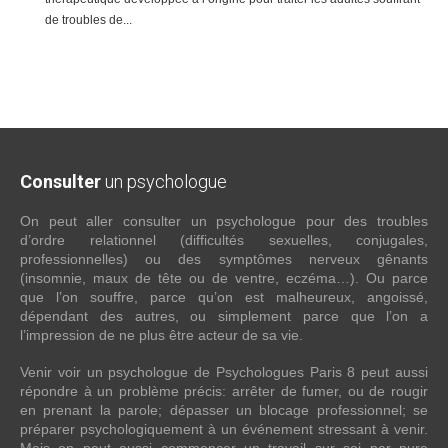
de troubles de...
Consulter
un psychologue
On peut aller consulter un psychologue pour des troubles
d’ordre relationnel (difficultés sexuelles, conjugales,
professionnelles) ou des symptômes nerveux gênants
(insomnie, maux de tête ou de ventre, eczéma…). Ou parce
que l’on souffre, parce qu’on est malheureux, angoissé,
dépendant des autres, ou simplement parce que l’on a
l’impression de ne plus être acteur de sa vie.
Venir voir un psychologue de Psychologues Paris 8 peut aussi
répondre à un problème précis: arrêter de fumer, ou de rougir
en prenant la parole; dépasser un blocage professionnel; se
préparer psychologiquement à un événement stressant à venir.