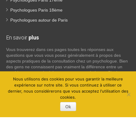
Psychologues Paris 17ème
Psychologues Paris 18ème
Psychologues autour de Paris
En savoir
plus
Vous trouverez dans ces pages toutes les réponses aux
questions que vous vous posez généralement à propos des
aspects pratiques de la consultation chez un psychologue. Bien
des gens ne connaissent pas vraiment la différence entre un
psychiatre, un psychothérapeute et un psychologue. Si tel est
votre cas, voici quelques définitions qui devraient clarifier les
Nous utilisons des cookies pour vous garantir la meilleure
choses, n’hésitez pas à nous contacter:
expérience sur notre site. Si vous continuez à utiliser ce
dernier, nous considérerons que vous acceptez l'utilisation des
cookies.
Lire la suite
Ok
Copyright © 2026
Psychologue Paris 8.
Tous droits réservés.
Privium – Des services qui soutiennent vos soins. Pour
psychologues, psychotherapeutes et hypnotherapeutes.